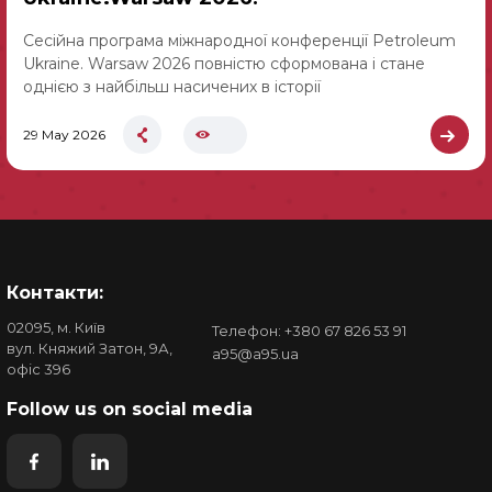
Сесійна програма міжнародної конференції Petroleum
Ukraine. Warsaw 2026 повністю сформована і стане
однією з найбільш насичених в історії
29 May 2026
Контакти:
02095, м. Київ
Телефон: +380 67 826 53 91
вул. Княжий Затон, 9А,
a95@a95.ua
офіс 396
Follow us on social media