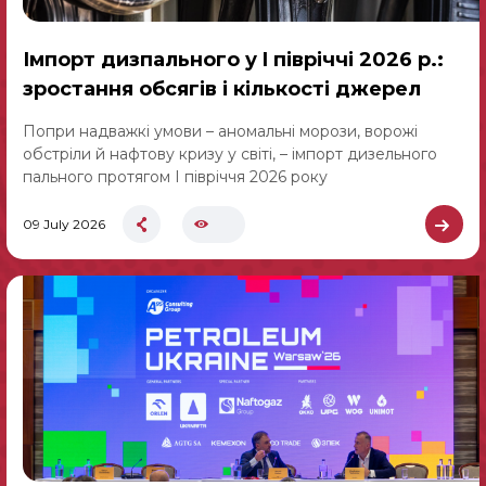
Імпорт дизпального у I півріччі 2026 р.:
зростання обсягів і кількості джерел
Попри надважкі умови – аномальні морози, ворожі
обстріли й нафтову кризу у світі, – імпорт дизельного
пального протягом І півріччя 2026 року
09 July 2026