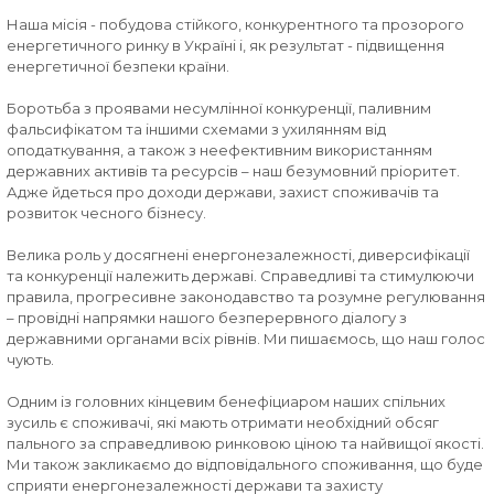
Наша місія - побудова стійкого, конкурентного та прозорого
енергетичного ринку в Україні і, як результат - підвищення
енергетичної безпеки країни.
Боротьба з проявами несумлінної конкуренції, паливним
фальсифікатом та іншими схемами з ухилянням від
оподаткування, а також з неефективним використанням
державних активів та ресурсів – наш безумовний пріоритет.
Адже йдеться про доходи держави, захист споживачів та
розвиток чесного бізнесу.
Велика роль у досягнені енергонезалежності, диверсифікації
та конкуренції належить державі. Справедливі та стимулюючи
правила, прогресивне законодавство та розумне регулювання
– провідні напрямки нашого безперервного діалогу з
державними органами всіх рівнів. Ми пишаємось, що наш голос
чують.
Одним із головних кінцевим бенефіциаром наших спільних
зусиль є споживачі, які мають отримати необхідний обсяг
пального за справедливою ринковою ціною та найвищої якості.
Ми також закликаємо до відповідального споживання, що буде
сприяти енергонезалежності держави та захисту