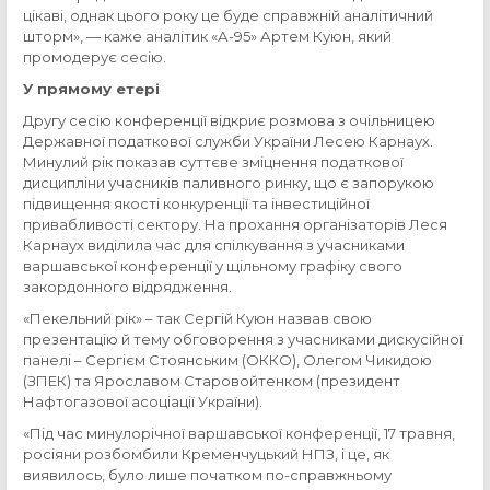
цікаві, однак цього року це буде справжній аналітичний
шторм», — каже аналітик «А-95» Артем Куюн, який
промодерує сесію.
У прямому етері
Другу сесію конференції відкриє розмова з очільницею
Державної податкової служби України Лесею Карнаух.
Минулий рік показав суттєве зміцнення податкової
дисципліни учасників паливного ринку, що є запорукою
підвищення якості конкуренції та інвестиційної
привабливості сектору. На прохання організаторів Леся
Карнаух виділила час для спілкування з учасниками
варшавської конференції у щільному графіку свого
закордонного відрядження.
«Пекельний рік» – так Сергій Куюн назвав свою
презентацію й тему обговорення з учасниками дискусійної
панелі – Сергієм Стоянським (ОККО), Олегом Чикидою
(ЗПЕК) та Ярославом Старовойтенком (президент
Нафтогазової асоціації України).
«Під час минулорічної варшавської конференції, 17 травня,
росіяни розбомбили Кременчуцький НПЗ, і це, як
виявилось, було лише початком по-справжньому