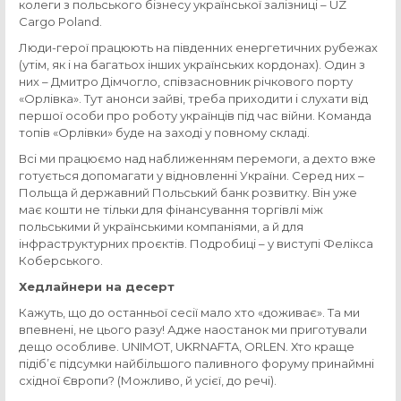
колеги з польського бізнесу української залізниці – UZ
Cargo Poland.
Люди-герої працюють на південних енергетичних рубежах
(утім, як і на багатьох інших українських кордонах). Один з
них – Дмитро Дімчогло, співзасновник річкового порту
«Орлівка». Тут анонси зайві, треба приходити і слухати від
першої особи про роботу українців під час війни. Команда
топів «Орлівки» буде на заході у повному складі.
Всі ми працюємо над наближенням перемоги, а дехто вже
готується допомагати у відновленні України. Серед них –
Польща й державний Польський банк розвитку. Він уже
має кошти не тільки для фінансування торгівлі між
польськими й українськими компаніями, а й для
інфраструктурних проєктів. Подробиці – у виступі Фелікса
Коберського.
Хедлайнери на десерт
Кажуть, що до останньої сесії мало хто «доживає». Та ми
впевнені, не цього разу! Адже наостанок ми приготували
дещо особливе. UNIMOT, UKRNAFTA, ORLEN. Хто краще
підіб’є підсумки найбільшого паливного форуму принаймні
східної Європи? (Можливо, й усієї, до речі).