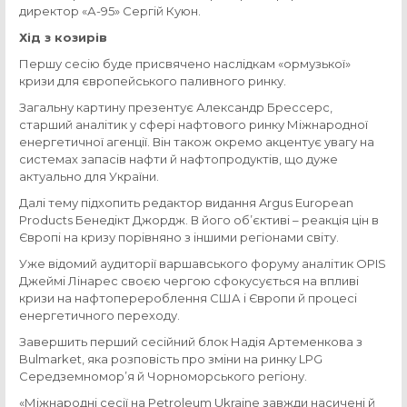
директор «А-95» Сергій Куюн.
Хід з козирів
Першу сесію буде присвячено наслідкам «ормузької»
кризи для європейського паливного ринку.
Загальну картину презентує Александр Брессерс,
старший аналітик у сфері нафтового ринку Міжнародної
енергетичної агенції. Він також окремо акцентує увагу на
системах запасів нафти й нафтопродуктів, що дуже
актуально для України.
Далі тему підхопить редактор видання Argus European
Products Бенедікт Джордж. В його об’єктиві – реакція цін в
Європі на кризу порівняно з іншими регіонами світу.
Уже відомий аудиторії варшавського форуму аналітик OPIS
Джеймі Лінарес своєю чергою сфокусується на впливі
кризи на нафтоперероблення США і Європи й процесі
енергетичного переходу.
Завершить перший сесійний блок Надія Артеменкова з
Bulmarket, яка розповість про зміни на ринку LPG
Середземномор’я й Чорноморського регіону.
«Міжнародні сесії на Petroleum Ukraine завжди насичені й