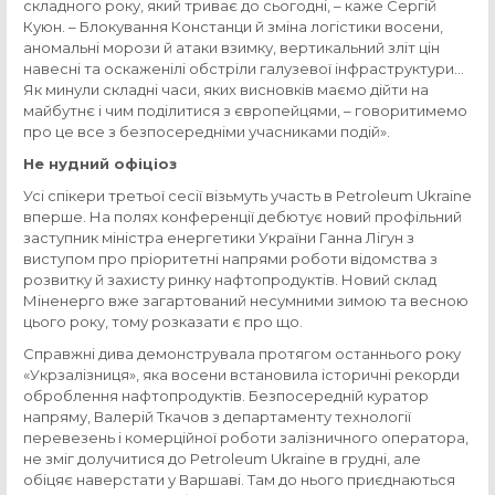
складного року, який триває до сьогодні, – каже Сергій
Куюн. – Блокування Констанци й зміна логістики восени,
аномальні морози й атаки взимку, вертикальний зліт цін
навесні та оскаженілі обстріли галузевої інфраструктури…
Як минули складні часи, яких висновків маємо дійти на
майбутнє і чим поділитися з європейцями, – говоритимемо
про це все з безпосередніми учасниками подій».
Не нудний офіціоз
Усі спікери третьої сесії візьмуть участь в Petroleum Ukraine
вперше. На полях конференції дебютує новий профільний
заступник міністра енергетики України Ганна Лігун з
виступом про пріоритетні напрями роботи відомства з
розвитку й захисту ринку нафтопродуктів. Новий склад
Міненерго вже загартований несумними зимою та весною
цього року, тому розказати є про що.
Справжні дива демонструвала протягом останнього року
«Укрзалізниця», яка восени встановила історичні рекорди
оброблення нафтопродуктів. Безпосередній куратор
напряму, Валерій Ткачов з департаменту технології
перевезень і комерційної роботи залізничного оператора,
не зміг долучитися до Petroleum Ukraine в грудні, але
обіцяє наверстати у Варшаві. Там до нього приєднаються