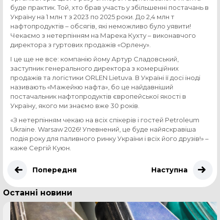
буде практик. Той, хто брав участь у збільшенні постачань в
Україну на 1 млн т з 2023 по 2025 роки. До 2,4 млн т
нафтопродуктів – обсягів, які неможливо було уявити!
Чекаємо з нетерпінням на Марека Кухту – виконавчого
директора з гуртових продажів «Орлену».
І це ще не все: компанію йому Артур Сладовський,
заступник генерального директора з комерційних
продажів та логістики ORLEN Lietuva. В Україні її досі іноді
називають «Мажейкю нафта», бо це найдавніший
постачальник нафтопродуктів європейської якості в
Україну, якого ми знаємо вже 30 років.
«З нетерпінням чекаю на всіх спікерів і гостей Petroleum
Ukraine. Warsaw 2026! Упевнений, це буде найяскравіша
подія року для паливного ринку України і всіх його друзів!» –
каже Сергій Куюн.
Попередня
Наступна
Останні новини