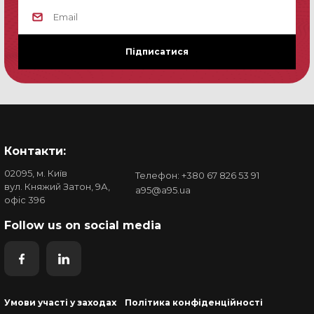
Підписатися
Контакти:
02095, м. Київ
Телефон: +380 67 826 53 91
вул. Княжий Затон, 9А,
a95@a95.ua
офіс 396
Follow us on social media
Умови участі у заходах
Політика конфіденційності