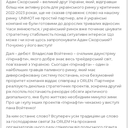
Адам Сікорський – великий друг України, який, відігравши
більш ніж активну роль для українського ринку у критичних
2022-2023 роках, ще не сказав справжнє слово на нашому
ринку. UNIMOT не простий партнер, але й українські
компанії не були готовими до дорослих тривалих відносин.
Часи змінюються, і український ринок вже починає цінувати
стратегічну стабільність понад ситуативні інтереси. Що
може і чи хоче щось запропонувати Адам Сікорський?
Почуємо у його виступі!
Далі – дебют. Владислав Войтенко – очільник даунстріму
«Укрнафти», якого добре знає весь трейдерський світ,
пов’язаний з Україною. Сьогодні «Укрнафта» – один із
найбільших гравців паливного ринку, який має
диверсифіковану систему постачань, хоча безумовний
пріоритет компанія віддає співпраці з ORLEN. Партнери
реалізують декілька стратегічних проектів, зокрема другий
рік поспіль постачають рекордні обсяги арктичного
дизпального, яке було життєво необхідним минулої зими.
Про це і купу інших проектів «Укрнафти» чекаємо у виступі
пана Войтенко!
За ким останнє слово? Всупереч усім традиціям це слово
за господарями свята! За ORLEN! На прохання
організаторів цього разу спікером від польського гіганта